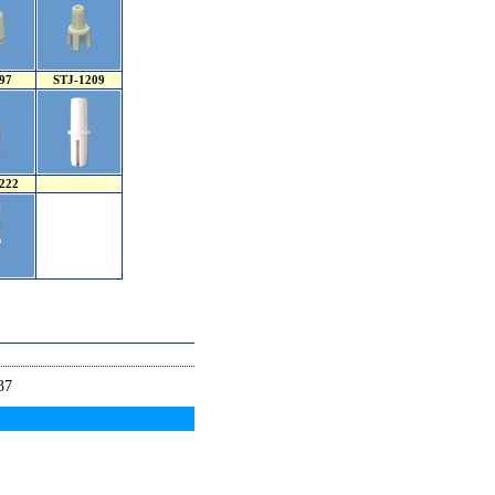
97
STJ-1209
222
37