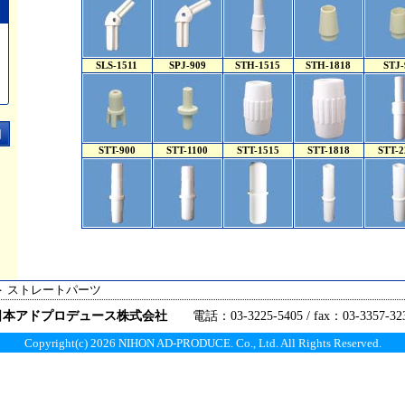
SLS-1511
SPJ-909
STH-1515
STH-1818
STJ-
STT-900
STT-1100
STT-1515
STT-1818
STT-2
＞ ストレートパーツ
日本アドプロデュース株式会社
電話：03-3225-5405 / fax：03-3357-32
Copyright(c)
2026 NIHON AD-PRODUCE. Co., Ltd. All Rights Reserved.