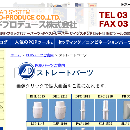
ホーム
＞
POPパーツご案内
＞ ストレートパーツ
POPパーツご案内
ストレートパーツ
画像クリックで拡大画面をご覧になれます。
DHL-1815
DHL-2218
DPC-1815
DPC-2218
FB-3
記
LJP-1145
LJP-1160
PAJ-1109
SLJ-1509
SLJ-1