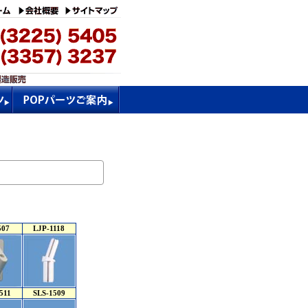
507
LJP-1118
511
SLS-1509