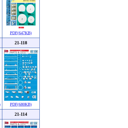
PDF(647KB)
21-118
)
PDF(680KB)
21-114