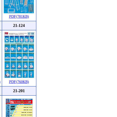
PDF(781KB)
21-124
)
PDF(760KB)
21-201