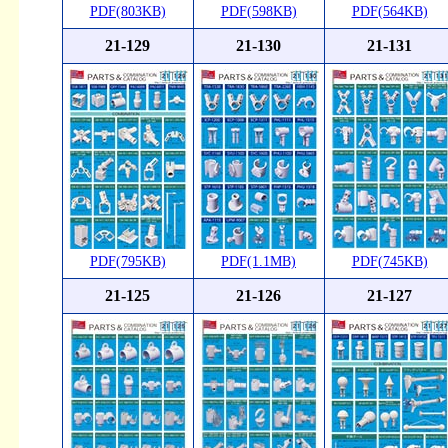
PDF(803KB)
PDF(598KB)
PDF(564KB)
21-129
21-130
21-131
PDF(795KB)
PDF(1.1MB)
PDF(745KB)
21-125
21-126
21-127