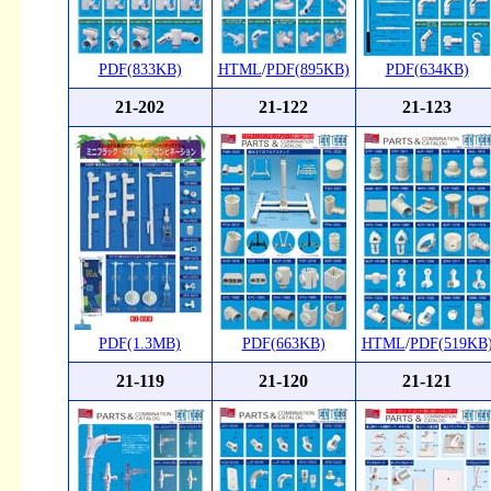
PDF(833KB)
HTML
/
PDF(895KB)
PDF(634KB)
21-202
21-122
21-123
PDF(1.3MB)
PDF(663KB)
HTML
/
PDF(519KB
21-119
21-120
21-121