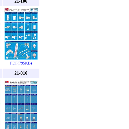
21-106
PDF(795KB)
21-016