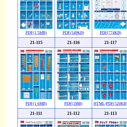
PDF(1.5MB)
PDF(549KB)
PDF(774KB)
21-115
21-116
21-117
PDF(1.6MB)
PDF(1MB)
HTML
/
PDF(520KB
21-111
21-112
21-113