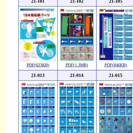
21-101
21-102
21-105
PDF(623KB)
PDF(1.3MB)
PDF(846KB)
21-013
21-014
21-015