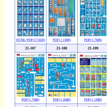
HTML
/
PDF(571KB)
PDF(2.1MB)
PDF(1.7MB)
21-107
21-108
21-109
PDF(1.7MB)
PDF(1.4MB)
PDF(1.1MB)