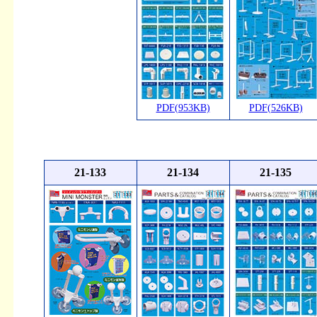
PDF(953KB)
PDF(526KB)
21-133
21-134
21-135