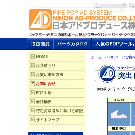
HOME
ホーム
＞
POPパーツご案
お見積もり
POPパー
突出
お買い求め方法
お問い合せ
画像クリックで
POP工房
AK-30
会社概要
特定商取引法に基づく表記
サイトマップ
BLB-8027
パイプPOPアドシステム