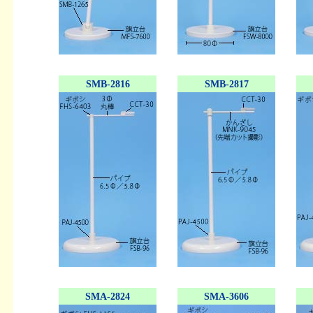
SMB-2816
SMB-2817
SMA-2824
SMA-3606