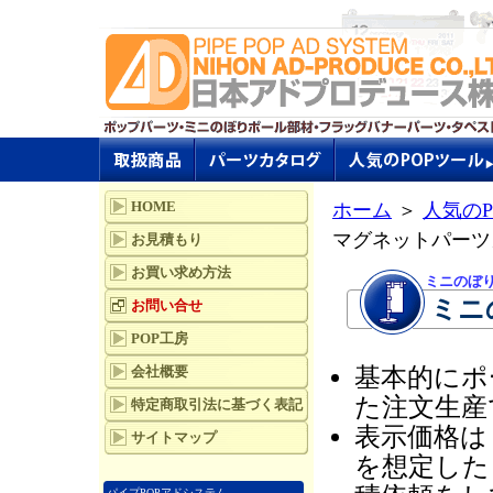
HOME
ホーム
＞
人気のP
マグネットパーツ
お見積もり
お買い求め方法
ミニのぼ
ミニ
お問い合せ
POP工房
会社概要
基本的にポ
た注文生産
特定商取引法に基づく表記
表示価格はミ
サイトマップ
を想定した
パイプPOPアドシステム