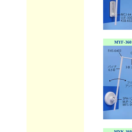
MYF-360
MYK-360