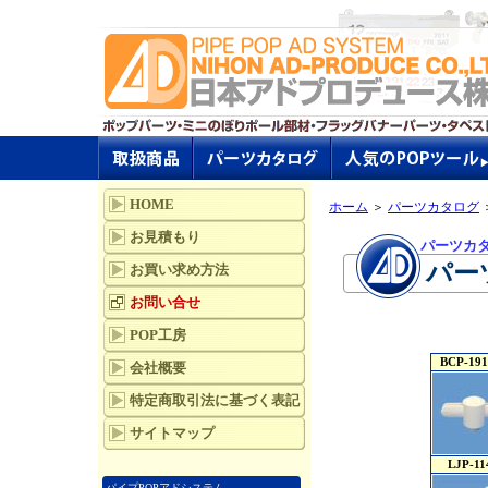
HOME
ホーム
＞
パーツカタログ
お見積もり
パーツカ
パーツ
お買い求め方法
お問い合せ
POP工房
BCP-19
会社概要
特定商取引法に基づく表記
サイトマップ
LJP-11
パイプPOPアドシステム